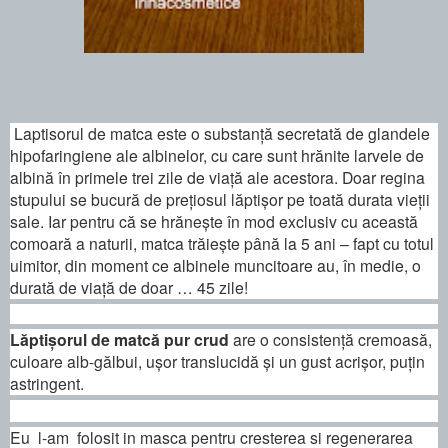
Laptisorul de matca este o substanţă secretată de glandele
hipofaringiene ale albinelor, cu care sunt hrănite larvele de
albină în primele trei zile de viaţă ale acestora. Doar regina
stupului se bucură de preţiosul lăptişor pe toată durata vieţii
sale. Iar pentru că se hrăneşte în mod exclusiv cu această
comoară a naturii, matca trăieşte până la 5 ani – fapt cu totul
uimitor, din moment ce albinele muncitoare au, în medie, o
durată de viaţă de doar … 45 zile!
Lăptişorul de matcă pur crud
are o consistenţă cremoasă,
culoare alb-gălbui, uşor translucidă şi un gust acrişor, puţin
astringent.
Eu l-am folosit in masca pentru cresterea si regenerarea