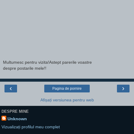
Multumesc pentru vizita!Astept parerile voastre
despre postarile mele!!
‹
›
Pagina de pornire
Afișați versiunea pentru web
DESPRE MINE
Unknown
Vizualizați profilul meu complet