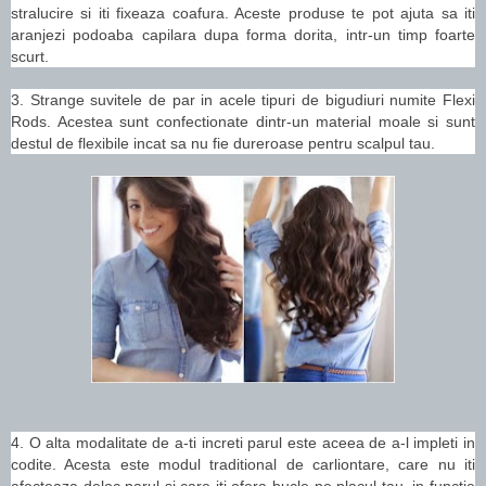
stralucire si iti fixeaza coafura. Aceste produse te pot ajuta sa iti
aranjezi podoaba capilara dupa forma dorita, intr-un timp foarte
scurt.
3. Strange suvitele de par in acele tipuri de bigudiuri numite Flexi
Rods. Acestea sunt confectionate dintr-un material moale si sunt
destul de flexibile incat sa nu fie dureroase pentru scalpul tau.
4. O alta modalitate de a-ti increti parul este aceea de a-l impleti in
codite. Acesta este modul traditional de carliontare, care nu iti
afecteaza deloc parul si care iti ofera bucle pe placul tau, in functie