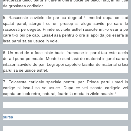
de grosimea coditelor.
5. Rasuceste suvitele de par cu degetul ! Imediat dupa ce ti-ai
spalat parul, sterge-l cu un prosop si alege suvite pe care le
rasucesti pe degete. Prinde suvitele astfel rasucite intr-o esarfa pe
care ti-o pui pe cap. Lasa-l asa pentru o ora si apoi da jos esarfa si
lasa parul sa se usuce in voie.
6. Un mod de a face niste bucle frumoase in parul tau este acela
de a-l pune pe moate. Moatele sunt fasii de material in jurul carora
infasori suvitele de par. Legi apoi capetele fasiiilor de material si lasi
parul sa se usuce astfel.
7. Foloseste carligele speciale pentru par. Prinde parul umed in
carlige si lasa-l sa se usuce. Dupa ce vei scoate carligele vei
capata un look retro, natural, foarte la moda in zilele noastre!
sursa